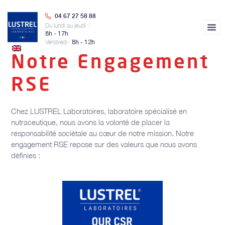
04 67 27 58 88
Du lundi au jeudi :
8h - 17h
Vendredi :
8h - 12h
Notre laboratoire
Façonnier compléments alimentaires
Sourcing & distribution
Nos engagements
Nous contacter
Notre Engagement
Formules clé-en-
Formules sur-
main
mesure
RSE
Découvrir
Découvrir
Chez LUSTREL Laboratoires, laboratoire spécialisé en
nutraceutique, nous avons la volonté de placer la
responsabilité sociétale au cœur de notre mission. Notre
engagement RSE repose sur des valeurs que nous avons
définies :